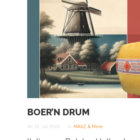
BOER’N DRUM
An:
15. Juli 2025
In:
MAAZ & More