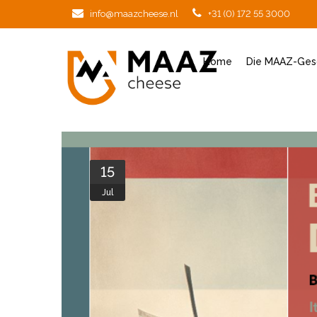
info@maazcheese.nl
+31 (0) 172 55 3000
Home
Die MAAZ-Ges
15
Jul