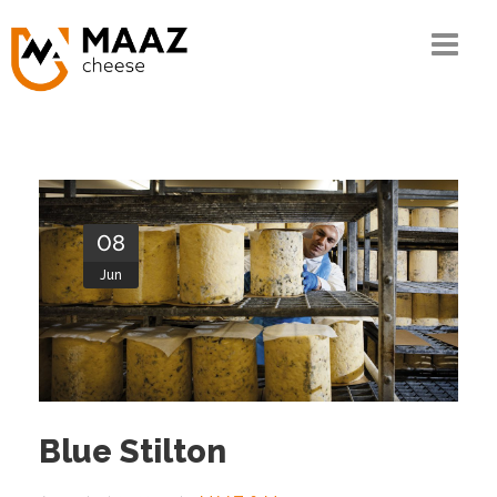
Home
Die MAAZ-Geschichte
Unser Wissen
08
Die Kette
Jun
Unser Sortiment
Qualität und CSR
Kontakt
Blue Stilton
Bestellen