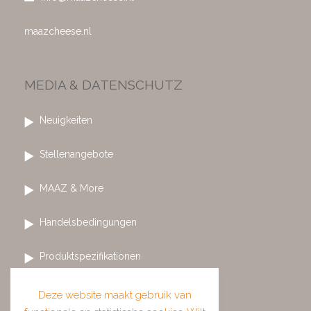
maazcheese.nl
MEDIA & DATENSCHUTZ
Neuigkeiten
Stellenangebote
MAAZ & More
Handelsbedingungen
Produktspezifikationen
Datenschutz und Cookies
Deze website maakt gebruik van