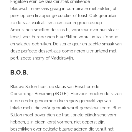
Engelsen eten de karakteristiek smakende
blauwschimmelkaas graag in combinatie met selderij of
peer op een knapperige cracker of toast. Ook gebruiken
ze de kaas vaak als smaakmaker in groentesoep.
Amerikanen smelten de kaas bij voorkeur over hun steaks,
terwijl veel Europeanen Blue Stilton vooral in kaasfondue
en salades gebruiken. De sterke geur en zachte smaak van
deze perfecte dessertkaas combineren uitmuntend met
port, zoete sherry of Madeirawijn.
B.O.B.
Blauwe Stilton heeft de status van Beschermde
Oorsprongs Benaming (B.O.B.). Hiervoor moeten de kazen
in de eerder genoemde drie regio’s gemaakt zijn van
lokale melk, die vóór gebruik wordt gepasteuriseerd. Blue
Stilton moet bovendien de traditionele cilindrische vorm
hebben, zijn eigen korst vormen, niet geperst zijn,
beschikken over delicate blauwe aderen die vanuit het