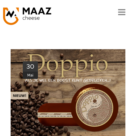
Home
Die MAAZ-Geschichte
Unser Wissen
30
Die Kette
Mai
Unser Sortiment
Qualität und CSR
Kontakt
Bestellen