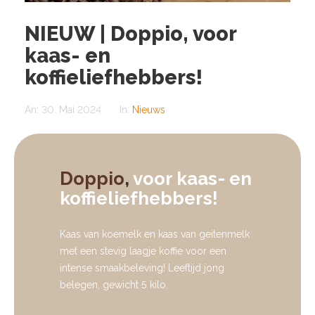
NIEUW | Doppio, voor
kaas- en
koffieliefhebbers!
An:
30. Mai 2024
In:
Nieuws
Doppio
,
voor kaas- en
koffieliefhebbers!
Kaas van koemelk en kaas van geitenmelk
met een stevig laagje koffie voor een
intense smaakbeleving! Leeftijd jong
belegen, gewicht 5 kilo.