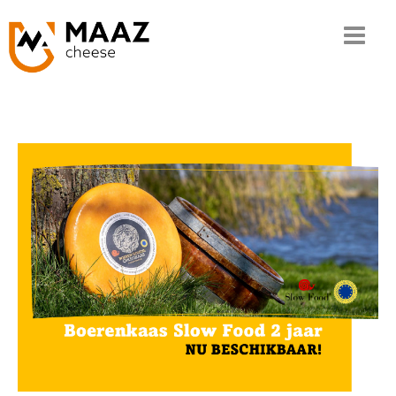
Home
Die MAAZ-Geschichte
Unser Wissen
Die Kette
Unser Sortiment
Qualität und CSR
Kontakt
Bestellen