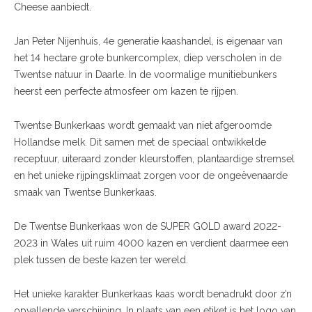
Cheese aanbiedt.
Jan Peter Nijenhuis, 4e generatie kaashandel, is eigenaar van
het 14 hectare grote bunkercomplex, diep verscholen in de
Twentse natuur in Daarle. In de voormalige munitiebunkers
heerst een perfecte atmosfeer om kazen te rijpen.
Twentse Bunkerkaas wordt gemaakt van niet afgeroomde
Hollandse melk. Dit samen met de speciaal ontwikkelde
receptuur, uiteraard zonder kleurstoffen, plantaardige stremsel
en het unieke rijpingsklimaat zorgen voor de ongeëvenaarde
smaak van Twentse Bunkerkaas.
De Twentse Bunkerkaas won de SUPER GOLD award 2022-
2023 in Wales uit ruim 4000 kazen en verdient daarmee een
plek tussen de beste kazen ter wereld.
Het unieke karakter Bunkerkaas kaas wordt benadrukt door z’n
opvallende verschijning. In plaats van een etiket is het logo van