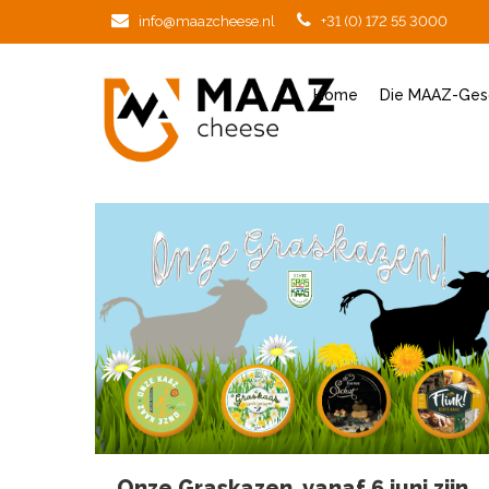
info@maazcheese.nl
+31 (0) 172 55 3000
Home
Die MAAZ-Ges
Onze Graskazen, vanaf 6 juni zijn