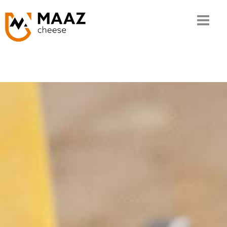
Home
The MAAZ story
Our know-how
The chain
Our range
Quality and CSR
Contact
Ordering