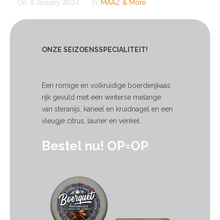
On:
8 January 2024
In:
MAAZ & More
ONZE SEIZOENSSPECIALITEIT!
Een romige en volkruidige boerderijkaas
rijk gevuld met een winterse melange
van steranijs, kaneel en kruidnagel en een
vleugje citrus, laurier en venkel.
Bestel nu! OP=OP