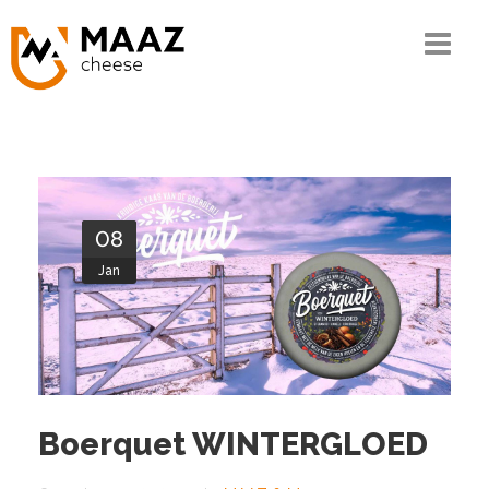
Home
The MAAZ story
Our know-how
08
The chain
Jan
Our range
Quality and CSR
Contact
Boerquet WINTERGLOED
Ordering