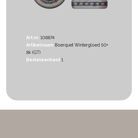
Art.nr.
108874
Artikelnaam
Boerquet Wintergloed 50+
8k (GT)
Besteleenheid
1