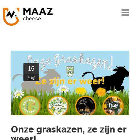
Home
The MAAZ story
Our know-how
15
The chain
May
Our range
Quality and CSR
Contact
Onze graskazen, ze zijn er
Ordering
weer!