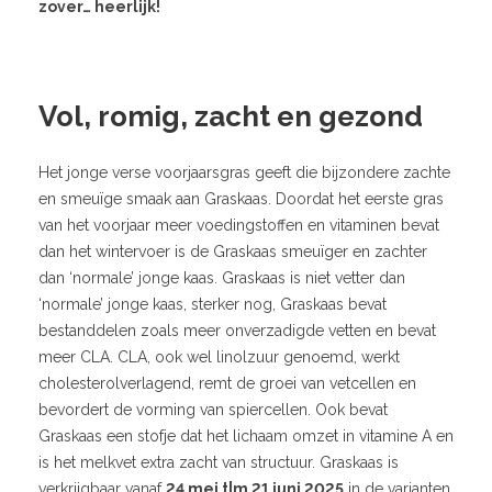
zover… heerlijk!
Vol, romig, zacht en gezond
Het jonge verse voorjaarsgras geeft die bijzondere zachte
en smeuïge smaak aan Graskaas. Doordat het eerste gras
van het voorjaar meer voedingstoffen en vitaminen bevat
dan het wintervoer is de Graskaas smeuïger en zachter
dan ‘normale’ jonge kaas. Graskaas is niet vetter dan
‘normale’ jonge kaas, sterker nog, Graskaas bevat
bestanddelen zoals meer onverzadigde vetten en bevat
meer CLA. CLA, ook wel linolzuur genoemd, werkt
cholesterolverlagend, remt de groei van vetcellen en
bevordert de vorming van spiercellen. Ook bevat
Graskaas een stofje dat het lichaam omzet in vitamine A en
is het melkvet extra zacht van structuur. Graskaas is
verkrijgbaar vanaf
24 mei t|m 21 juni 2025
in de varianten