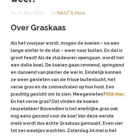
On:
15 May 2025
In:
MAAZ & More
Over Graskaas
Als het voorjaar wordt, mogen de koeien – na een
lange winter in de stal – weer naar buiten. En dat is
groot feest! Als de staldeuren opengaan, wordt het
een dolle boel. De koeien gaan rennend, springend
en dansend van plezier de wei in. Eindelijk kunnen
ze weer genieten van de frisse buitenlucht, het
verse gras en de zonnestralen op hun huid. Een
prachtig gezicht om te zien. Meegenieten?
Klik hier
.
En het verse gras? Dat vinden de koeien
reuzelekker! Bovendien is het eiwitrijke gras ook
nog eens gezond voor de koe! Van deze eerste
melk wordt dus échte Graskaas gemaakt. Even vier
tot zes weekjes wachten. Zaterdag 24 mei is het