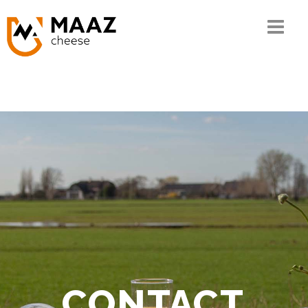
Home
Het MAAZ verhaal
Onze kennis
De keten
Ons assortiment
Kwaliteit en MVO
Contact
CONTACT
Bestellen