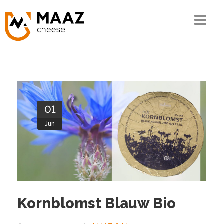
Home
The MAAZ story
Our know-how
01
The chain
Jun
Our range
Quality and CSR
Contact
Kornblomst Blauw Bio
Ordering