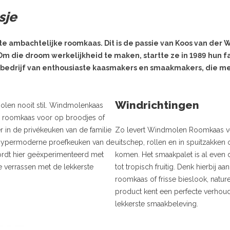
sje
 ambachtelijke roomkaas. Dit is de passie van Koos van der Wi
 Om die droom werkelijkheid te maken, startte ze in 1989 hun 
 bedrijf van enthousiaste kaasmakers en smaakmakers, die me
Windrichtingen
olen nooit stil. Windmolenkaas
om roomkaas voor op broodjes of
 in de privékeuken van de familie
Zo levert Windmolen Roomkaas ver
 hypermoderne proefkeuken van de
uitschep, rollen en in spuitzakke
dt hier geëxperimenteerd met
komen. Het smaakpalet is al even d
verrassen met de lekkerste
tot tropisch fruitig. Denk hierbij 
roomkaas of frisse bieslook, natur
product kent een perfecte verhoud
lekkerste smaakbeleving.