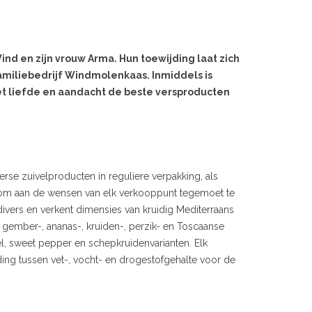
nd en zijn vrouw Arma. Hun toewijding laat zich
familiebedrijf Windmolenkaas. Inmiddels is
t liefde en aandacht de beste versproducten
se zuivelproducten in reguliere verpakking, als
n om aan de wensen van elk verkooppunt tegemoet te
ivers en verkent dimensies van kruidig Mediterraans
aan gember-, ananas-, kruiden-, perzik- en Toscaanse
el, sweet pepper en schepkruidenvarianten. Elk
ing tussen vet-, vocht- en drogestofgehalte voor de