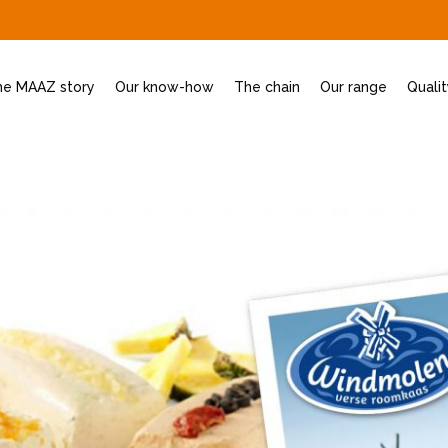
he MAAZ story
Our know-how
The chain
Our range
Quali