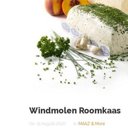
Windmolen Roomkaas
On:
31 August 2020
In:
MAAZ & More