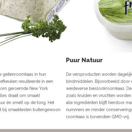
Puur Natuur
e geitenroomkaas in hun
De versproducten worden dagelijks
oefkeuken resulteerde in een
bindmiddelen. Bijvoorbeeld door 
 alom geroemde New York
weideverse bieslookroomkaas. De 
les draait om smaak!
zoals kruiden en vruchten worden
uur én smelt op de tong. Het
alle ingrediënten blijft hierdoor
t bij smaaktesten buitengewoon
nummers en minder conserverings
roomkaas is bovendien GMO-vrij.