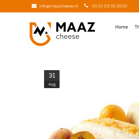
info@maazcheese.nl
+31 (0) 172 55 3000
Home
T
31
Aug