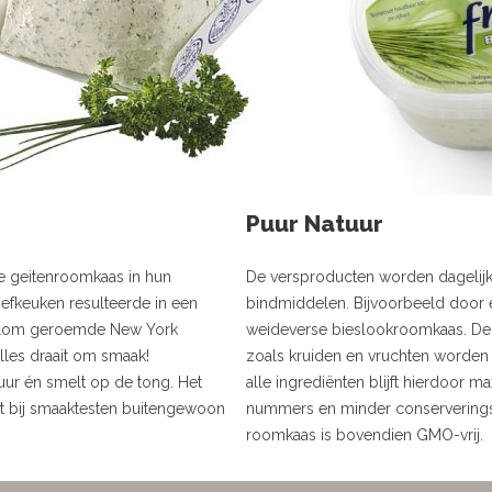
Puur Natuur
e geitenroomkaas in hun
De versproducten worden dagelijks
oefkeuken resulteerde in een
bindmiddelen. Bijvoorbeeld door 
 alom geroemde New York
weideverse bieslookroomkaas. De 
les draait om smaak!
zoals kruiden en vruchten worden
uur én smelt op de tong. Het
alle ingrediënten blijft hierdoor
t bij smaaktesten buitengewoon
nummers en minder conserverings
roomkaas is bovendien GMO-vrij.