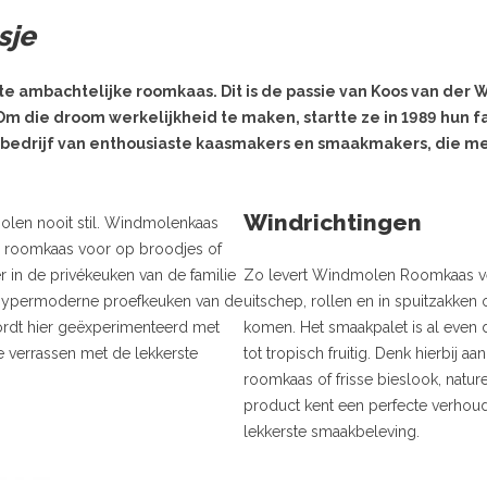
sje
 ambachtelijke roomkaas. Dit is de passie van Koos van der Wi
 Om die droom werkelijkheid te maken, startte ze in 1989 hun 
 bedrijf van enthousiaste kaasmakers en smaakmakers, die me
Windrichtingen
olen nooit stil. Windmolenkaas
om roomkaas voor op broodjes of
 in de privékeuken van de familie
Zo levert Windmolen Roomkaas ver
 hypermoderne proefkeuken van de
uitschep, rollen en in spuitzakke
dt hier geëxperimenteerd met
komen. Het smaakpalet is al even d
verrassen met de lekkerste
tot tropisch fruitig. Denk hierbij 
roomkaas of frisse bieslook, natur
product kent een perfecte verhoud
lekkerste smaakbeleving.