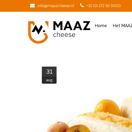
info@maazcheese.nl
+31 (0) 172 55 3000
Home
Het MAAZ
31
aug