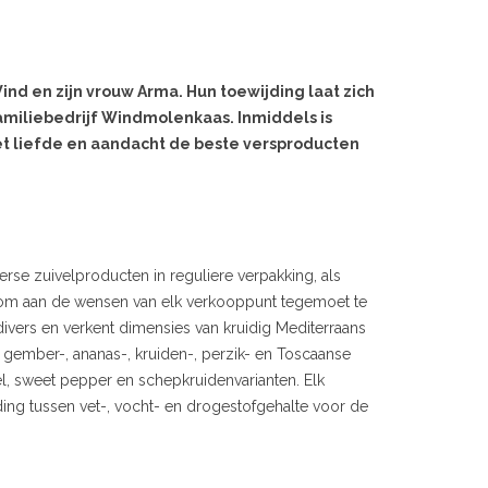
nd en zijn vrouw Arma. Hun toewijding laat zich
familiebedrijf Windmolenkaas. Inmiddels is
t liefde en aandacht de beste versproducten
se zuivelproducten in reguliere verpakking, als
n om aan de wensen van elk verkooppunt tegemoet te
ivers en verkent dimensies van kruidig Mediterraans
aan gember-, ananas-, kruiden-, perzik- en Toscaanse
el, sweet pepper en schepkruidenvarianten. Elk
ing tussen vet-, vocht- en drogestofgehalte voor de