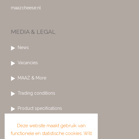
maazcheese.nl
MEDIA & LEGAL
News
Vacancies
MAAZ & More
Trading conditions
Product specifications
Privacy and Cookies
Deze website maakt gebruik van
functionele en statistische cookies. Wilt