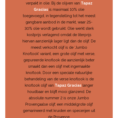
verpakt in olie. Bij de olijven van
Tapaz
Gracias
is maximaal 10% olie
toegevoegd, in tegenstelling tot het meest
gangbare aanbod in de markt, waar 25-
30% olie wordt gebruikt. Olie werkt sterk
kostprijs verlagend omdat de literprijs
hiervan aanzienlijk lager ligt dan de olijf. De
meest verkocht olijf is de ‘Jumbo
Knoflook’ variant, een grote olijf met verse,
gepureerde knoflook die aanzienlijk beter
smaakt dan een olijf met ingemaakte
knoflook. Door een speciale natuurlijke
behandeling van de verse knoflook is de
knoflook olijf van
Tapaz Gracias
langer
houdbaar en blijft mooi glanzend. De
absolute nummer 2 is onze Jumbo
Provençaalse olijf; een middelgrote olijf
gemarineerd met kruiden en specerijen uit
de Provence.