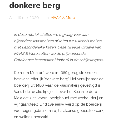
donkere berg
Aan:
19 mei 2020
In:
MAAZ & More
In deze rubriek stellen we u graag voor aan
bijzondere kaasmakers of laten we u kennis maken
met uitzonderlijke kazen. Deze tweede uitgave van
MAAZ & More zetten we de prijswinnende
Catalaanse kaasmaker Montbrú in de schijnwerpers.
De naam Montbrú werd in 1989 geregistreerd en
betekent letterlijk ‘donkere berg’. Het verwijst naar de
boerderij uit 1450 waar de kaasmakerij gevestigd is.
Vanuit de locatie kijk je uit over het Spaanse dorp
Moià dat zich vooral bezighoudt met veehouderij en
wijngaardteelt. Eind 19e eeuw werd op de boerderij
voor eigen gebruik mató, Catalaanse geperste kwark,
en weikaas gemaakt.