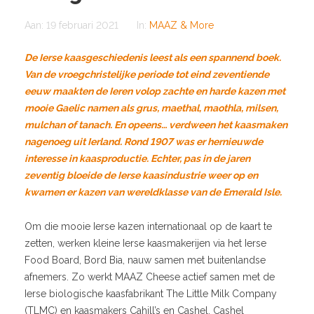
Aan:
19 februari 2021
In:
MAAZ & More
De Ierse kaasgeschiedenis leest als een spannend boek.
Van de vroegchristelijke periode tot eind zeventiende
eeuw maakten de Ieren volop zachte en harde kazen met
mooie Gaelic namen als grus, maethal, maothla, milsen,
mulchan of tanach. En opeens… verdween het kaasmaken
nagenoeg uit Ierland. Rond 1907 was er hernieuwde
interesse in kaasproductie. Echter, pas in de jaren
zeventig bloeide de Ierse kaasindustrie weer op en
kwamen er kazen van wereldklasse van de Emerald Isle.
Om die mooie Ierse kazen internationaal op de kaart te
zetten, werken kleine Ierse kaasmakerijen via het Ierse
Food Board, Bord Bia, nauw samen met buitenlandse
afnemers. Zo werkt MAAZ Cheese actief samen met de
Ierse biologische kaasfabrikant The Little Milk Company
(TLMC) en kaasmakers Cahill’s en Cashel. Cashel