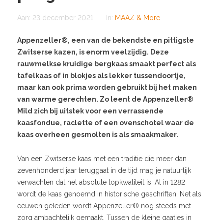
Aan:
23 december 2021
In:
MAAZ & More
Appenzeller®, een van de bekendste en pittigste
Zwitserse kazen, is enorm veelzijdig. Deze
rauwmelkse kruidige bergkaas smaakt perfect als
tafelkaas of in blokjes als lekker tussendoortje,
maar kan ook prima worden gebruikt bij het maken
van warme gerechten. Zo leent de Appenzeller®
Mild zich bij uitstek voor een verrassende
kaasfondue, raclette of een ovenschotel waar de
kaas overheen gesmolten is als smaakmaker.
Van een Zwitserse kaas met een traditie die meer dan
zevenhonderd jaar teruggaat in de tijd mag je natuurlijk
verwachten dat het absolute topkwaliteit is. Al in 1282
wordt de kaas genoemd in historische geschriften. Net als
eeuwen geleden wordt Appenzeller® nog steeds met
zorg ambachtelijk gemaakt. Tussen de kleine gaatjes in