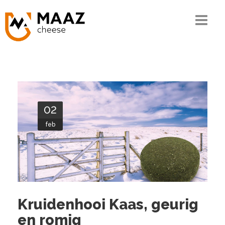
Home
Het MAAZ verhaal
Onze kennis
02
De keten
feb
Ons assortiment
Kwaliteit en MVO
Contact
Kruidenhooi Kaas, geurig
en romig
Bestellen