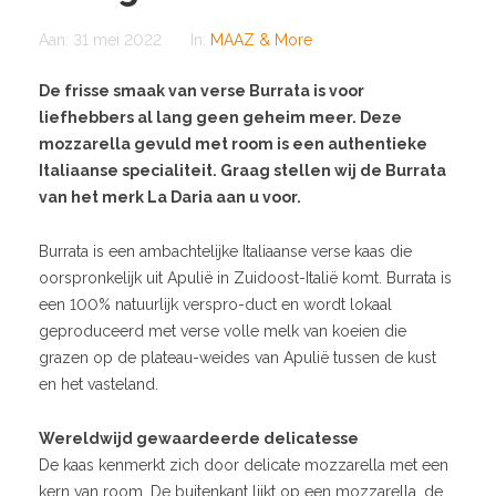
Aan:
31 mei 2022
In:
MAAZ & More
De frisse smaak van verse Burrata is voor
liefhebbers al lang geen geheim meer. Deze
mozzarella gevuld met room is een authentieke
Italiaanse specialiteit. Graag stellen wij de Burrata
van het merk La Daria aan u voor.
Burrata is een ambachtelijke Italiaanse verse kaas die
oorspronkelijk uit Apulië in Zuidoost-Italië komt. Burrata is
een 100% natuurlijk verspro-duct en wordt lokaal
geproduceerd met verse volle melk van koeien die
grazen op de plateau-weides van Apulië tussen de kust
en het vasteland.
Wereldwijd gewaardeerde delicatesse
De kaas kenmerkt zich door delicate mozzarella met een
kern van room. De buitenkant lijkt op een mozzarella, de