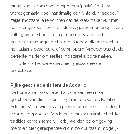
binnenkant is romig vol gesponnen ‘pasta’. De Burrata
wordt gemaakt door handmatig een flinterdun, flexibel ‘
zakje’ mozzarella te vormen dat de kaas-maker vult met
een mengsel van room en stukjes gesponnen deeg. Deze
vulling wordt stracciatella genoemd. Stracciatella is
gestretchte wrongel met room. Stracciatella betekent in
het Italiaans gescheurd of versnipperd. Vroeger was dit de
perfecte manier om restjes mozzarella op te maken.
Inmiddels is het wereldwijd een gewaardeerde
delicatesse.
Rijke geschiedenis familie Addario
De Burrata van kaasmaker La Daria kent een rijke
geschiedenis die samen-hangt met die van de Familie
Addario. Vijfentwintig jaar geleden werd de basis gelegd
voor dit topproduct. Moderne techniek en ambachtelijke
tradities komen samen. Hierbij worden de omgeving,
mens en dier gerespecteerd om zo duurzaam mogelijk