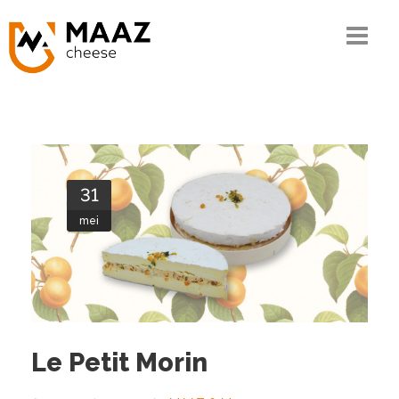
Home
Het MAAZ verhaal
Onze kennis
31
De keten
mei
Ons assortiment
Kwaliteit en MVO
Contact
Le Petit Morin
Bestellen