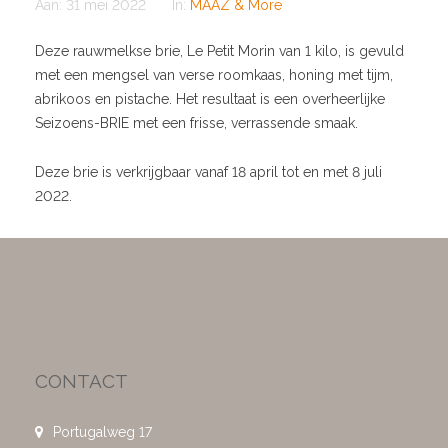
Aan:
31 mei 2022
In:
MAAZ & More
Deze rauwmelkse brie, Le Petit Morin van 1 kilo, is gevuld
met een mengsel van verse roomkaas, honing met tijm,
abrikoos en pistache. Het resultaat is een overheerlijke
Seizoens-BRIE met een frisse, verrassende smaak.
Deze brie is verkrijgbaar vanaf 18 april tot en met 8 juli
2022.
CONTACT
Portugalweg 17