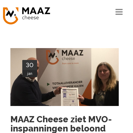
Home
Het MAAZ verhaal
Onze kennis
30
De keten
jan
Ons assortiment
Kwaliteit en MVO
Contact
MAAZ Cheese ziet MVO-
inspanningen beloond
Bestellen