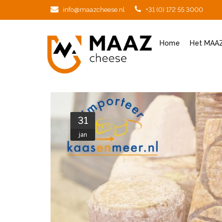
info@maazcheese.nl
+31 (0) 172 55 3000
Home
Het MAAZ
31
jan