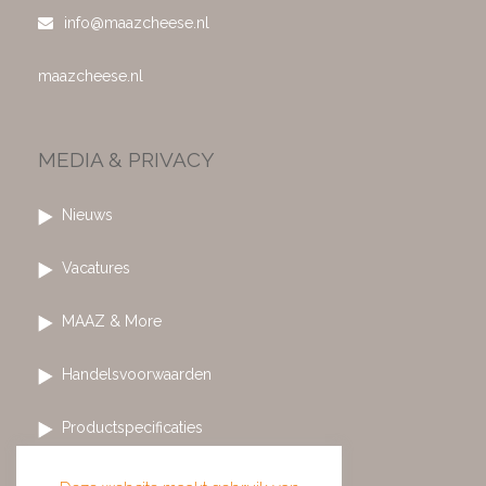
info@maazcheese.nl
maazcheese.nl
MEDIA & PRIVACY
Nieuws
Vacatures
MAAZ & More
Handelsvoorwaarden
Productspecificaties
Privacy & cookies