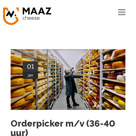
Home
Het MAAZ verhaal
Onze kennis
01
De keten
jan
Ons assortiment
Kwaliteit en MVO
Contact
Orderpicker m/v (36-40
uur)
Bestellen