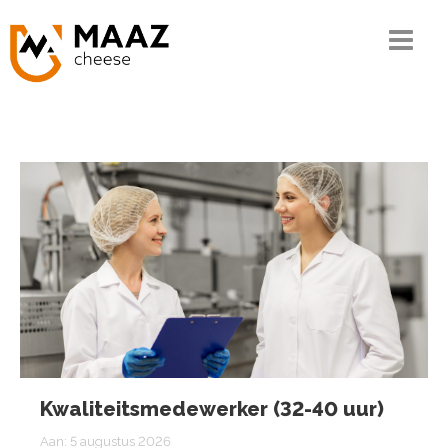
Home
Het MAAZ verhaal
Onze kennis
De keten
Ons assortiment
Kwaliteit en MVO
Contact
Kwaliteitsmedewerker (32-40 uur)
Bestellen
Aan:
5 augustus 2026