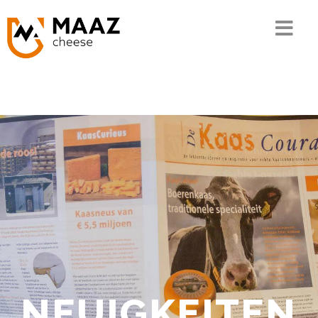
Home
Die MAAZ-Geschichte
Unser Wissen
Die Kette
Unser Sortiment
Qualität und CSR
Kontakt
NEUIGKEITEN
Bestellen