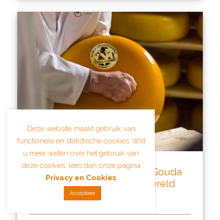
Deze website maakt gebruik van
functionele en statistische cookies. Wilt
u meer weten over het gebruik van
deze cookies, lees dan onze pagina
Oude Noord Nederlandse Gouda
Privacy en Cookies
op één na beste kaas ter wereld
Accepteer
14 maart 2024