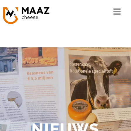
Home
Het MAAZ verhaal
Onze kennis
De keten
Ons assortiment
Kwaliteit en MVO
Contact
NIEUWS
Bestellen