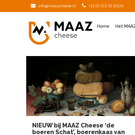
info@maazcheese.nl
+31 (0) 172 55 3000
Home
Het MAAZ
NIEUW bij MAAZ Cheese ‘de
boeren Schat’, boerenkaas van