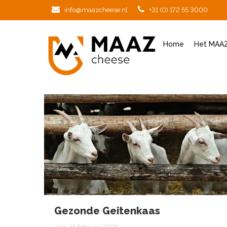
info@maazcheese.nl
+31 (0) 172 55 3000
Home
Het MAAZ
Gezonde Geitenkaas